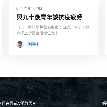
2022年4月03日
與九十後青年談抗疫疲勞
（以下對話請想象為廣東話口語）時間：週
六網上祈禱會後幾位九十 …
羅國柱
灣仔春園街77號竹居台
婚