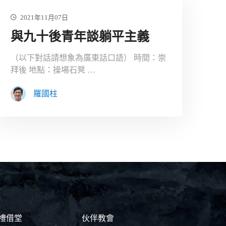
2021年11月07日
與九十後青年談躺平主義
（以下對話請想象為廣東話口語） 時間：崇
拜後 地點：操場石凳 …
羅國柱
禮借堂
伙伴教會