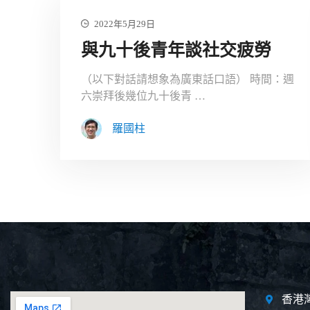
2022年5月29日
與九十後青年談社交疲勞
（以下對話請想象為廣東話口語） 時間：週
六崇拜後幾位九十後青 …
羅國柱
香港