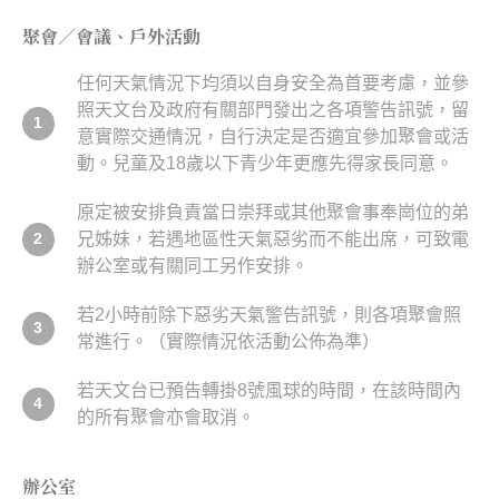
聚會／會議、戶外活動
任何天氣情況下均須以自身安全為首要考慮，並參
照天文台及政府有關部門發出之各項警告訊號，留
1
意實際交通情況，自行決定是否適宜參加聚會或活
動。兒童及18歲以下青少年更應先得家長同意。
原定被安排負責當日崇拜或其他聚會事奉崗位的弟
兄姊妹，若遇地區性天氣惡劣而不能出席，可致電
2
辦公室或有關同工另作安排。
若2小時前除下惡劣天氣警告訊號，則各項聚會照
3
常進行。（實際情況依活動公佈為準）
若天文台已預告轉掛8號風球的時間，在該時間內
4
的所有聚會亦會取消。
辦公室