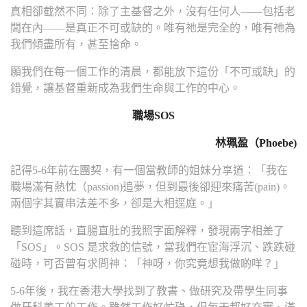
真相卻截然不同：除了主基督之外，沒有任何人——包括老
闆在內——是真正不可或缺的。唯有祂是完全的，唯有祂為
我們傾盡所有，甚至捨命。
願我們在每一個工作的清晨，都能放下這份「不可或缺」的
錯覺，讓基督重新成為我們生命與工作的中心。
職場SOS
林珮盈（Phoebe)
記得5-6年前在團契，有一個當教師的姐妹分享道：「我在
職場滿有熱忱（passion)追夢，但到最後卻迎來痛苦(pain)。
兩個字其實串法差不多，卻是大相逕庭。」
聽到這席話，直腸直肚的我照字面解釋，發現兩字相差了
「SOS」。SOS 是求救的信號，當我們在宦海浮沉、跌跌碰
碰時，可否曾有求問神：「神呀，你究竟想我做啲咩？」
5-6年後，我在香港大學找到了教書、做研究及帶學生同事