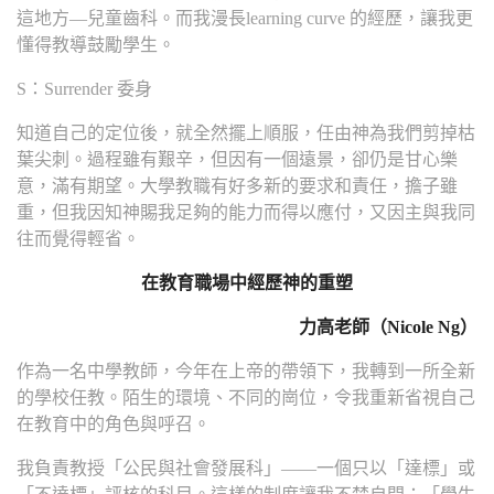
這地方—兒童齒科。而我漫長learning curve 的經歷，讓我更
懂得教導鼓勵學生。
S：Surrender 委身
知道自己的定位後，就全然擺上順服，任由神為我們剪掉枯
葉尖刺。過程雖有艱辛，但因有一個遠景，卻仍是甘心樂
意，滿有期望。大學教職有好多新的要求和責任，擔子雖
重，但我因知神賜我足夠的能力而得以應付，又因主與我同
往而覺得輕省。
在教育職場中經歷神的重塑
力高老師（Nicole Ng）
作為一名中學教師，今年在上帝的帶領下，我轉到一所全新
的學校任教。陌生的環境、不同的崗位，令我重新省視自己
在教育中的角色與呼召。
我負責教授「公民與社會發展科」——一個只以「達標」或