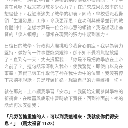
「不達標」評核的科目。這樣的制度讓我不禁自問：「學生
會在意嗎？我又該投放多少心力？」在追求成果與效率的思
想驅使下，我逐漸迷失了教學的初衷。同時，學校委派我帶
領「生涯發展」工作，令我更深思：在功利與競爭並行的教
育體制中，怎樣才算是一位合神心意的領袖？我渴望活出基
督的「僕人領導」，卻常在現實的張力中感到無力。
日復日的教學、行政與人際挑戰令我身心俱疲。我以為努力
堅持、做好每一件事便能榮耀神，卻不知不覺將焦點放錯
了。直到有一天，丈夫提醒我：「你是不是把教學放在上帝
之前了？」這句話深深刺入我心，使我驚覺，即使自以為在
事奉，其實已讓工作取代了神在我生命中的位置。我沒有停
下來聽祂說話，只是埋頭忙碌，想靠自己的力量維持一切。
就在那刻，上帝讓我學習「安息」。我開始定期參與學校的
祈禱會，在喧囂與疲累中暫時放下責任，回到神面前。祂的
話語再次安慰我：
「凡勞苦擔重擔的人，可以到我這裡來，我就使你們得安
息。」（馬太福音 11:28）