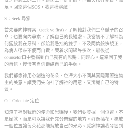
做牙科義工的工作。雖然工作好忙碌，但每天都好充實、滿
足。回望這個SOS，我這樣演繹：
S：Seek 尋索
首先要向神尋索（seek ye first)，了解祂對我們生命賦予的召
命；也要向內尋索，了解自己的長短處。我當初不了解神為
何擺放我在牙科，卻給我愚拙的雙手，不及同儕般快靚正，
為病人帶來不便而自責。哭着求問過許多次，最後從
counselor口中發掘到自己獨有的恩賜：同理心。這鞏固了我
的自信，慢慢有自信鍛練自己的手藝。
我們都像神用心創造的花朵，色澤大小不同其實隱藏著造物
主的美意。讓我們先向神了解祂的用意，又辨識自己的特
質。
O：Orientate 定位
知道了神對我們的使命和恩賜後，我們要發掘一個位置，不
是屈就，而是可以讓我們充分閃耀的地方。好像插花，擺放
一個位置讓每朵花都能綻放自己的光彩。感謝神讓我發掘到