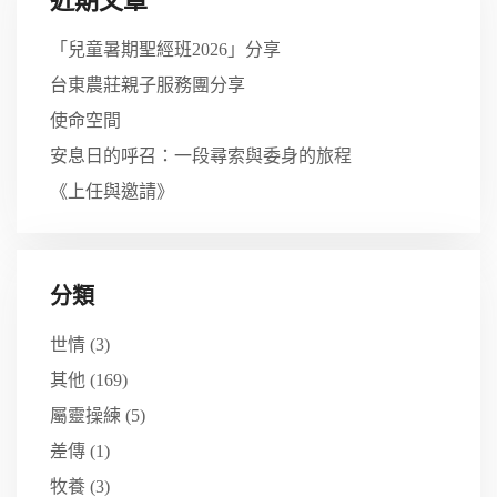
近期文章
「兒童暑期聖經班2026」分享
台東農莊親子服務團分享
使命空間
安息日的呼召：一段尋索與委身的旅程
《上任與邀請》
分類
世情
(3)
其他
(169)
屬靈操練
(5)
差傳
(1)
牧養
(3)