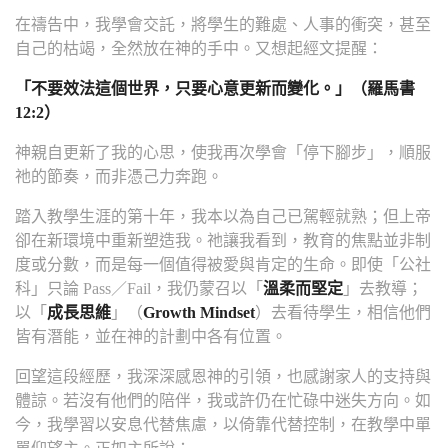
在禱告中，我學會交託，將學生的難處、人事的衝突，甚至
自己的枯竭，全然放在神的手中。又想起經文提醒：
「不要效法這個世界，只要心意更新而變化。」（羅馬書
12:2）
神親自更新了我的心思，使我再次學會「停下腳步」，順服
祂的節奏，而非憑己力奔跑。
踏入教學生涯的第十年，我本以為自己已駕輕就熟；但上帝
卻在新環境中重新塑造我。祂讓我看到，教育的焦點並非制
度或分數，而是每一個值得被愛與肯定的生命。即使「公社
科」只論 Pass／Fail，我仍蒙召以「
溫柔而堅定
」去教導；
以「
成長思維
」（
Growth Mindset
）去看待學生，相信他們
皆有潛能，並在神的計劃中各有位置。
回望這段經歷，我深深感恩神的引領，也感謝家人的支持與
體諒。若沒有他們的陪伴，我或許仍在忙碌中迷失方向。如
今，我學習以安息代替焦慮，以倚靠代替控制，在教學中單