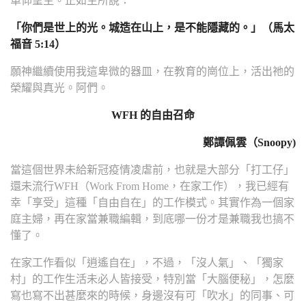
單仰望主。正如主所說：
「你們是世上的光。城造在山上，是不能隱藏的。」（馬太
福音 5:14）
願神繼續使用我這卑微的器皿，在教育的崗位上，活出祂的
榮耀與真光。阿們。
WFH 的自由召命
鄭譚佩雲（Snoopy)
當這個世界未給新冠疫情凌虐前，也就是大部分「打工仔」
還未流行WFH（Work From Home，在家工作），我已經有
幸「享受」這種「自由自在」的工作模式。其實作為一個家
庭主婦，再在家當兼職編輯，到底哪一份才是兼職我也搞不
懂了。
在家工作看似「逍遙自在」，不過，「沒人氣」、「獨家
村」的工作生活未必人皆接受，特別當「大腦便秘」，怎麼
寫也寫不出甚麼來的時候，身邊沒有可「吹水」的同事、可