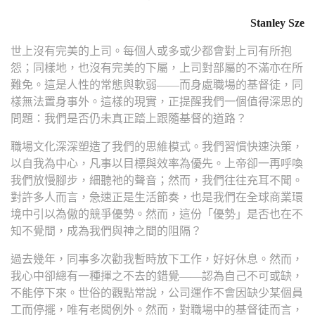
Stanley Sze
世上沒有完美的上司。每個人或多或少都會對上司有所抱
怨；同樣地，也沒有完美的下屬，上司對部屬的不滿亦在所
難免。這是人性的常態與軟弱——而身處職場的基督徒，同
樣無法置身事外。這樣的現實，正提醒我們一個值得深思的
問題：我們是否仍未真正踏上跟隨基督的道路？
職場文化深深塑造了我們的思維模式。我們習慣快速決策，
以自我為中心，凡事以目標與效率為優先。上帝卻一再呼喚
我們放慢腳步，細聽祂的聲音；然而，我們往往充耳不聞。
對許多人而言，急速正是生活節奏，也是我們在全球商業環
境中引以為傲的競爭優勢。然而，這份「優勢」是否也在不
知不覺間，成為我們與神之間的阻隔？
過去幾年，同事多次勸我暫時放下工作，好好休息。然而，
我心中卻總有一種揮之不去的錯覺——認為自己不可或缺，
不能停下來。世俗的觀點常說，公司運作不會因缺少某個員
工而停擺，唯有老闆例外。然而，對職場中的基督徒而言，