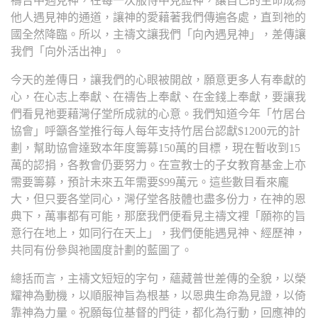
禱告中遇見神，在每一次服侍中見證神，讓自己的生命成為
他人遇見神的通道，讓神的愛藉著我們傳遍各處，直到祂的
國全然降臨。所以，主禱文讓我們「向內遇見神」，差傳讓
我們「向外活出神」。
今天的差傳日，讓我們的心眼被開啟，願意更多人有奉獻的
心，在心志上奉獻、在禱告上奉獻、在金錢上奉獻，要讓我
們看見祂要藉灣仔堂所成就的心意。我們知道今年「竹居台
協會」呼籲各堂推行每人每年支持竹居台認獻$1200元的計
劃，幫助協會達致本年度籌募150萬的目標，現在暫收到15
萬的認捐，各教會仍要努力。在宣教士的子女教育基金上亦
需要籌募，預計未來五年需要$99萬元。這些數目看來龐
大，但只要各堂同心，灣仔堂各肢體也盡多份力，在神的恩
典下，萬事都有可能，那麼我們便看見主禱文裡「願祢的旨
意行在地上，如同行在天上」，我們便能遇見神、經歷神，
共同有份參與祂國度計劃的藍圖了。
總括而言，主禱文短短的字句，蘊藏普世差傳的全貌，以榮
耀神為動機，以順服神旨為根基，以恩典生命為見證，以倚
靠神為力量。祝願每位基督的門徒，都化為行動，回應神的