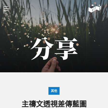
分享
其他
主禱文透視差傳藍圖