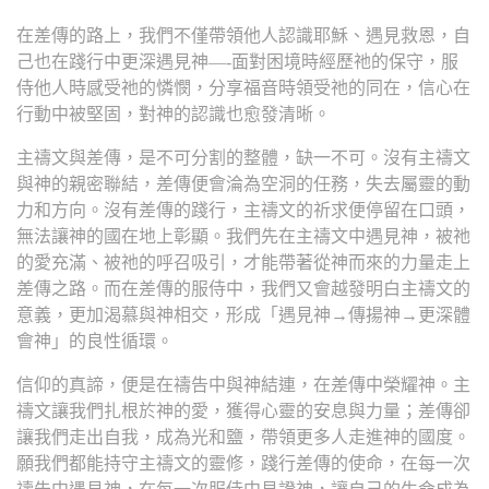
在差傳的路上，我們不僅帶領他人認識耶穌、遇見救恩，自
己也在踐行中更深遇見神—-面對困境時經歷祂的保守，服
侍他人時感受祂的憐憫，分享福音時領受祂的同在，信心在
行動中被堅固，對神的認識也愈發清晰。
主禱文與差傳，是不可分割的整體，缺一不可。沒有主禱文
與神的親密聯結，差傳便會淪為空洞的任務，失去屬靈的動
力和方向。沒有差傳的踐行，主禱文的祈求便停留在口頭，
無法讓神的國在地上彰顯。我們先在主禱文中遇見神，被祂
的愛充滿、被祂的呼召吸引，才能帶著從神而來的力量走上
差傳之路。而在差傳的服侍中，我們又會越發明白主禱文的
意義，更加渴慕與神相交，形成「遇見神→傳揚神→更深體
會神」的良性循環。
信仰的真諦，便是在禱告中與神結連，在差傳中榮耀神。主
禱文讓我們扎根於神的愛，獲得心靈的安息與力量；差傳卻
讓我們走出自我，成為光和鹽，帶領更多人走進神的國度。
願我們都能持守主禱文的靈修，踐行差傳的使命，在每一次