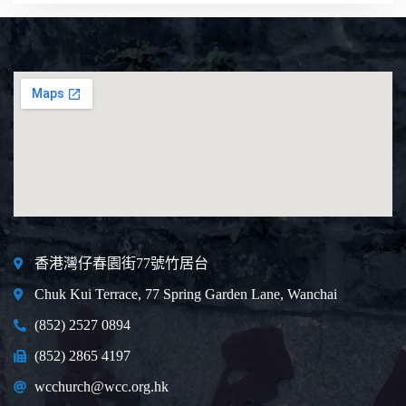
香港灣仔春園街77號竹居台
Chuk Kui Terrace, 77 Spring Garden Lane, Wanchai
(852) 2527 0894
(852) 2865 4197
wcchurch@wcc.org.hk