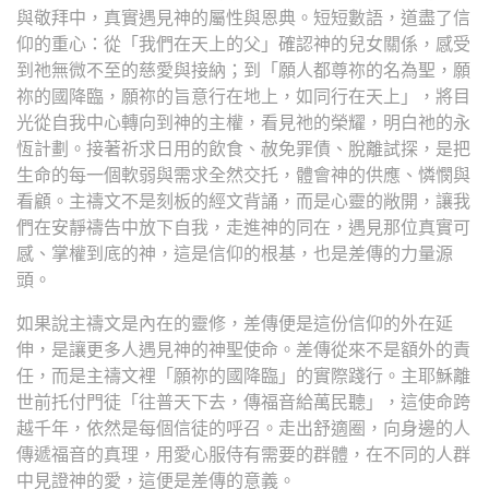
與敬拜中，真實遇見神的屬性與恩典。短短數語，道盡了信
仰的重心：從「我們在天上的父」確認神的兒女關係，感受
到祂無微不至的慈愛與接納；到「願人都尊祢的名為聖，願
祢的國降臨，願祢的旨意行在地上，如同行在天上」，將目
光從自我中心轉向到神的主權，看見祂的榮耀，明白祂的永
恆計劃。接著祈求日用的飲食、赦免罪債、脫離試探，是把
生命的每一個軟弱與需求全然交托，體會神的供應、憐憫與
看顧。主禱文不是刻板的經文背誦，而是心靈的敞開，讓我
們在安靜禱告中放下自我，走進神的同在，遇見那位真實可
感、掌權到底的神，這是信仰的根基，也是差傳的力量源
頭。
如果說主禱文是內在的靈修，差傳便是這份信仰的外在延
伸，是讓更多人遇見神的神聖使命。差傳從來不是額外的責
任，而是主禱文裡「願祢的國降臨」的實際踐行。主耶穌離
世前托付門徒「往普天下去，傳福音給萬民聽」，這使命跨
越千年，依然是每個信徒的呼召。走出舒適圈，向身邊的人
傳遞福音的真理，用愛心服侍有需要的群體，在不同的人群
中見證神的愛，這便是差傳的意義。