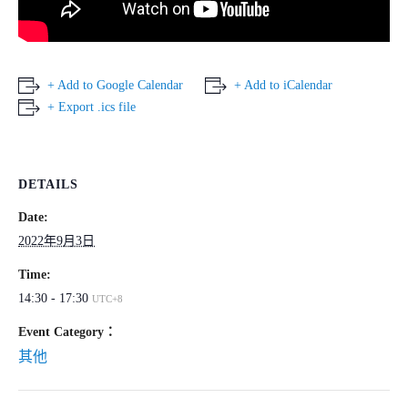
+ Add to Google Calendar
+ Add to iCalendar
+ Export .ics file
DETAILS
Date:
2022年9月3日
Time:
14:30 - 17:30
UTC+8
Event Category
：
其他