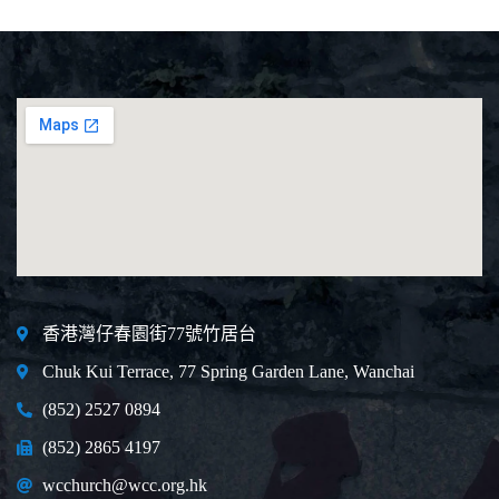
香港灣仔春園街77號竹居台
Chuk Kui Terrace, 77 Spring Garden Lane, Wanchai
(852) 2527 0894
(852) 2865 4197
wcchurch@wcc.org.hk