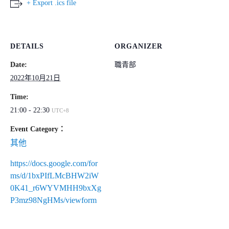
+ Export .ics file
DETAILS
ORGANIZER
Date:
職青部
2022年10月21日
Time:
21:00 - 22:30
UTC+8
Event Category
：
其他
https://docs.google.com/for
ms/d/1bxPIfLMcBHW2iW
0K41_r6WYVMHH9bxXg
P3mz98NgHMs/viewform